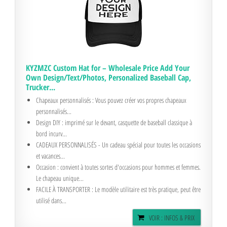
KYZMZC Custom Hat for – Wholesale Price Add Your
Own Design/Text/Photos, Personalized Baseball Cap,
Trucker...
Chapeaux personnalisés : Vous pouvez créer vos propres chapeaux
personnalisés...
Design DIY : imprimé sur le devant, casquette de baseball classique à
bord incurv...
CADEAUX PERSONNALISÉS - Un cadeau spécial pour toutes les occasions
et vacances...
Occasion : convient à toutes sortes d'occasions pour hommes et femmes.
Le chapeau unique...
FACILE À TRANSPORTER : Le modèle utilitaire est très pratique, peut être
utilisé dans...
VOIR : INFOS & PRIX