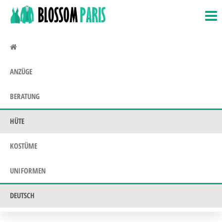
BlossomParis.fr
Fasching,
Zum
Kostüme &
Inhalt
Uniformen
springen
ANZÜGE
BERATUNG
HÜTE
KOSTÜME
UNIFORMEN
DEUTSCH