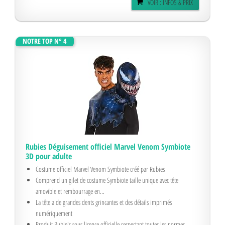
VOIR : INFOS & PRIX
NOTRE TOP N° 4
Rubies Déguisement officiel Marvel Venom Symbiote
3D pour adulte
Costume officiel Marvel Venom Symbiote créé par Rubies
Comprend un gilet de costume Symbiote taille unique avec tête
amovible et rembourrage en...
La tête a de grandes dents grincantes et des détails imprimés
numériquement
Produit Rubie's sous licence officielle respectant toutes les normes