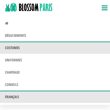
BlossomParis.fr
Déguisements,
Passer
Costumes &
ce
Uniformes
contenu
DÉGUISEMENTS
COSTUMES
UNIFORMES
CHAPEAUX
CONSEILS
FRANÇAIS