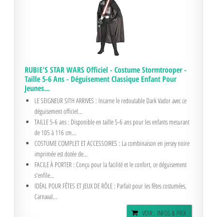
RUBIE'S STAR WARS Officiel - Costume Stormtrooper -
Taille 5-6 Ans - Déguisement Classique Enfant Pour
Jeunes...
LE SEIGNEUR SITH ARRIVES : Incarne le redoutable Dark Vador avec ce
déguisement officiel...
TAILLE 5-6 ans : Disponible en taille 5-6 ans pour les enfants mesurant
de 105 à 116 cm...
COSTUME COMPLET ET ACCESSOIRES : La combinaison en jersey noire
imprimée est dotée de...
FACILE À PORTER : Conçu pour la facilité et le confort, ce déguisement
s'enfile...
IDÉAL POUR FÊTES ET JEUX DE RÔLE : Parfait pour les fêtes costumées,
Carnaval...
VOIR : INFOS & PRIX