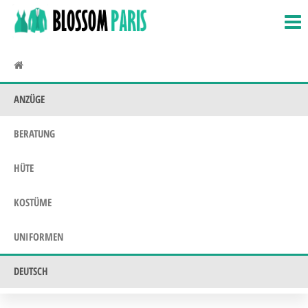
BlossomParis.fr
Fasching,
Zum
Kostüme &
Inhalt
Uniformen
springen
ANZÜGE
BERATUNG
HÜTE
KOSTÜME
UNIFORMEN
DEUTSCH