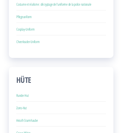
Costume et réalisme : décryptage de l’uniforme de la police nationale
Pflegeuniform
Cosplay-Uniform
Cheerleader-Uniform
HÜTE
Runder Hut
Zorro-Hut
Airsoft-Sturmhaube
Graue Mütze