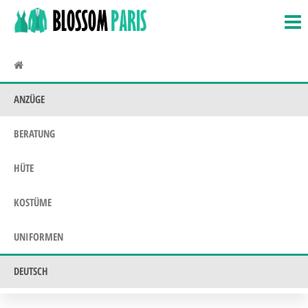
BlossomParis.fr
Fasching,
Zum
Kostüme &
Inhalt
Uniformen
springen
ANZÜGE
BERATUNG
HÜTE
KOSTÜME
UNIFORMEN
DEUTSCH