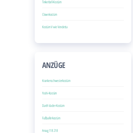
Tinkerbell-Kostüm
Clownkostüm
Kostüm V wie Vendetta
ANZÜGE
Krankenschwesterkostüm
Yoshi-Kostüm
Darth Vader-Kostüm
Fußballerkostüm
Anzug 118 218