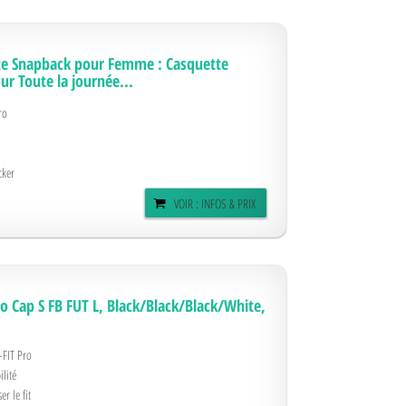
te Snapback pour Femme : Casquette
ur Toute la journée...
ro
cker
VOIR : INFOS & PRIX
 Cap S FB FUT L, Black/Black/Black/White,
-FIT Pro
ilité
r le fit