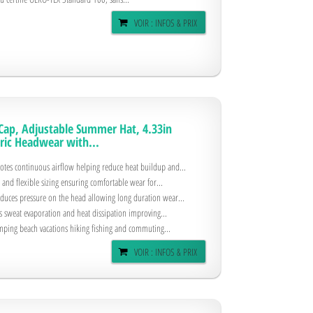
VOIR : INFOS & PRIX
Cap, Adjustable Summer Hat, 4.33in
bric Headwear with...
otes continuous airflow helping reduce heat buildup and...
 and flexible sizing ensuring comfortable wear for...
educes pressure on the head allowing long duration wear...
s sweat evaporation and heat dissipation improving...
mping beach vacations hiking fishing and commuting...
VOIR : INFOS & PRIX