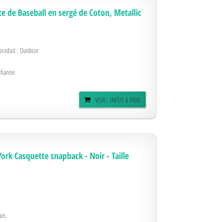
 de Baseball en sergé de Coton, Metallic
produit : Outdoor
thanne.
VOIR : INFOS & PRIX
k Casquette snapback - Noir - Taille
ain.