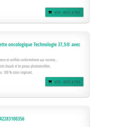
VOIR : INFOS & PRIX
ette oncologique Technologie 37,5® avec
nence et certifiée conformément aux normes...
roits chauds et les peaux photosensibles.
e, 100 % coton respirant.
VOIR : INFOS & PRIX
842283100356