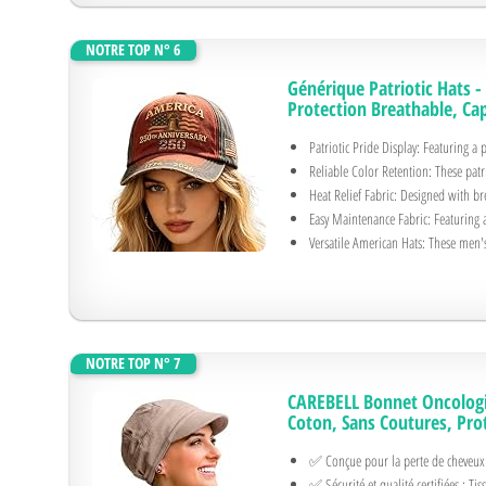
NOTRE TOP N° 6
Générique Patriotic Hats 
Protection Breathable, Ca
Patriotic Pride Display: Featuring a p
Reliable Color Retention: These patri
Heat Relief Fabric: Designed with bre
Easy Maintenance Fabric: Featuring a s
Versatile American Hats: These men's
NOTRE TOP N° 7
CAREBELL Bonnet Oncologi
Coton, Sans Coutures, Prot
✅ Conçue pour la perte de cheveux 
✅ Sécurité et qualité certifiées : Ti