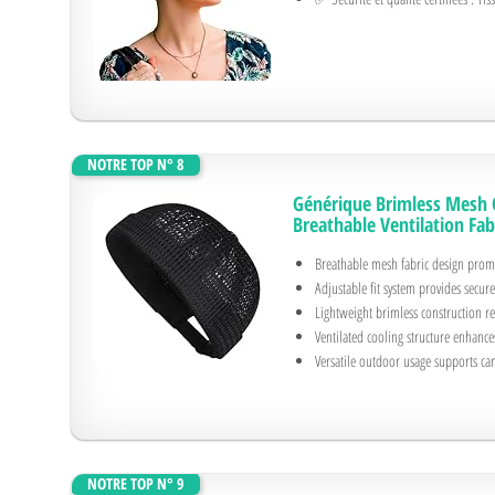
NOTRE TOP N° 8
Générique Brimless Mesh 
Breathable Ventilation Fa
Breathable mesh fabric design prom
Adjustable fit system provides secure
Lightweight brimless construction r
Ventilated cooling structure enhance
Versatile outdoor usage supports ca
NOTRE TOP N° 9