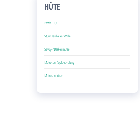
HÜTE
Bowler Hut
Sturmhaube aus Wolle
Savoyer Baskenmütze
Matrosen-Kopfbedeckung
Matrosenmütze