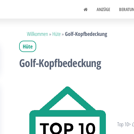
.fr
ANZÜGE
BERATU
Willkommen
»
Hüte
»
Golf-Kopfbedeckung
Hüte
Golf-Kopfbedeckung
Top 10>
G