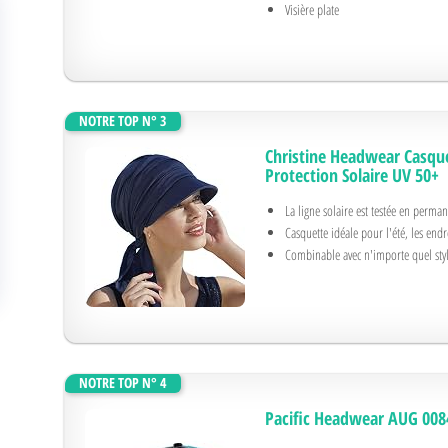
Visière plate
NOTRE TOP N° 3
Christine Headwear Casqu
Protection Solaire UV 50+
La ligne solaire est testée en perma
Casquette idéale pour l'été, les end
Combinable avec n'importe quel styl
NOTRE TOP N° 4
Pacific Headwear AUG 00