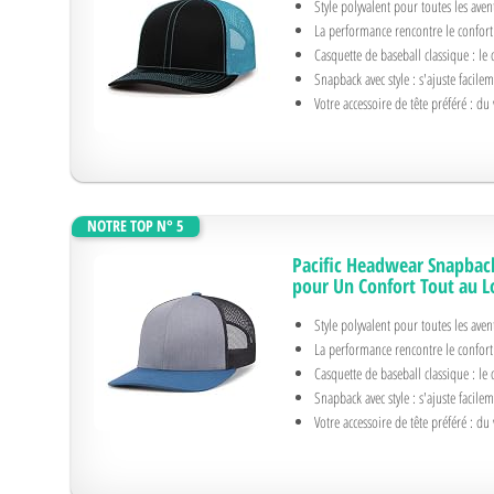
Style polyvalent pour toutes les aven
La performance rencontre le confort
Casquette de baseball classique : le 
Snapback avec style : s'ajuste facile
Votre accessoire de tête préféré : du
NOTRE TOP N° 5
Pacific Headwear Snapback
pour Un Confort Tout au L
Style polyvalent pour toutes les aven
La performance rencontre le confort
Casquette de baseball classique : le 
Snapback avec style : s'ajuste facile
Votre accessoire de tête préféré : du