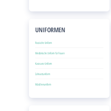
UNIFORMEN
Russische Uniform
Medizinische Uniform für Frauen
Karasuno-Uniform
Zahnarztuniform
Mädchenuniform