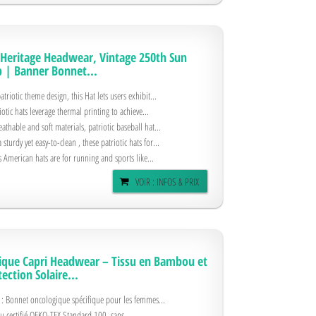
- Heritage Headwear, Vintage 250th Sun
p | Banner Bonnet...
atriotic theme design, this Hat lets users exhibit...
otic hats leverage thermal printing to achieve...
athable and soft materials, patriotic baseball hat...
turdy yet easy-to-clean , these patriotic hats for...
 American hats are for running and sports like...
VOIR : INFOS & PRIX
que Capri Headwear – Tissu en Bambou et
ection Solaire...
: Bonnet oncologique spécifique pour les femmes...
ssu certifié OEKO-TEX Standard 100, sans...