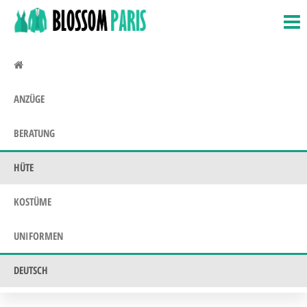
BlossomParis.fr
Fasching,
Zum
Kostüme &
Inhalt
Uniformen
springen
ANZÜGE
BERATUNG
HÜTE
KOSTÜME
UNIFORMEN
DEUTSCH