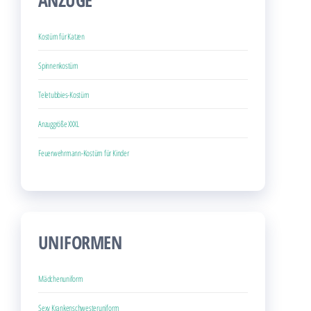
ANZÜGE
Kostüm für Katzen
Spinnenkostüm
Teletubbies-Kostüm
Anzuggröße XXXL
Feuerwehrmann-Kostüm für Kinder
UNIFORMEN
Mädchenuniform
Sexy Krankenschwesteruniform