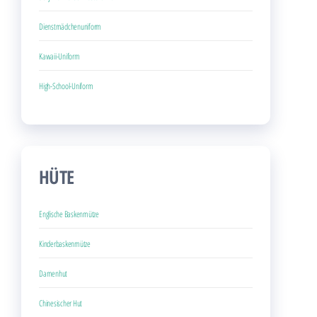
Dienstmädchenuniform
Kawaii-Uniform
High-School-Uniform
HÜTE
Englische Baskenmütze
Kinderbaskenmütze
Damenhut
Chinesischer Hut