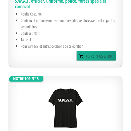
S.W.A.T. officier, uniforme, police, forces spéciales,
carnaval
Adulte Costume
Contenu : Combinaison, feu doublure gilet, ceinture avec licol et poche,
genouillères...
Couleur : Noir
Taille : L
Pour carnaval et autres occasions de célébration
VOIR : INFOS & PRIX
NOTRE TOP N° 5