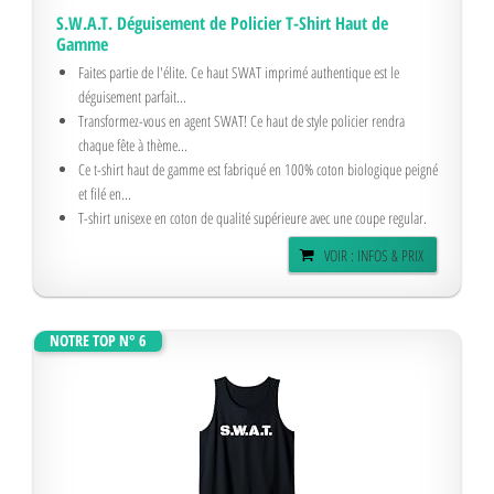
S.W.A.T. Déguisement de Policier T-Shirt Haut de
Gamme
Faites partie de l'élite. Ce haut SWAT imprimé authentique est le
déguisement parfait...
Transformez-vous en agent SWAT! Ce haut de style policier rendra
chaque fête à thème...
Ce t-shirt haut de gamme est fabriqué en 100% coton biologique peigné
et filé en...
T-shirt unisexe en coton de qualité supérieure avec une coupe regular.
VOIR : INFOS & PRIX
NOTRE TOP N° 6