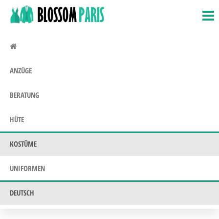
BlossomParis.fr
Fasching,
Zum
Kostüme &
Inhalt
Uniformen
springen
ANZÜGE
BERATUNG
HÜTE
KOSTÜME
UNIFORMEN
DEUTSCH