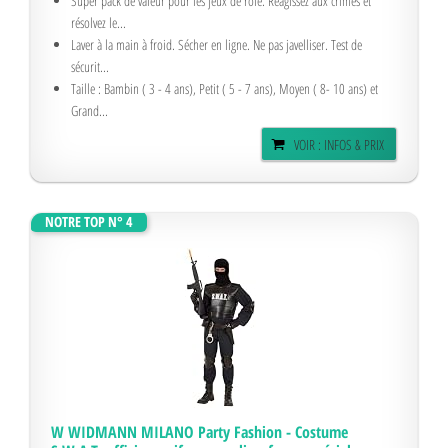
Super pack de valeur pour les jeux de rôle. Réagissez aux crimes et
résolvez le...
Laver à la main à froid. Sécher en ligne. Ne pas javelliser. Test de
sécurit...
Taille : Bambin ( 3 - 4 ans), Petit ( 5 - 7 ans), Moyen ( 8- 10 ans) et
Grand...
VOIR : INFOS & PRIX
NOTRE TOP N° 4
W WIDMANN MILANO Party Fashion - Costume