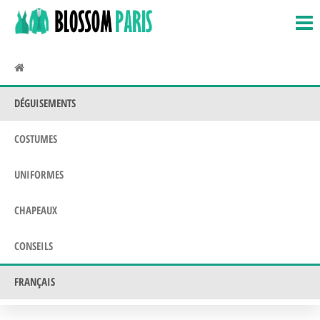
BlossomParis.fr
Déguisements,
Passer
Costumes &
ce
Uniformes
contenu
DÉGUISEMENTS
COSTUMES
UNIFORMES
CHAPEAUX
CONSEILS
FRANÇAIS