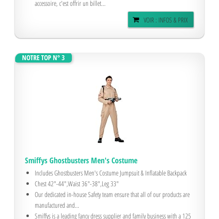
accessoire, c'est offrir un billet...
VOIR : INFOS & PRIX
NOTRE TOP N° 3
Smiffys Ghostbusters Men's Costume
Includes Ghostbusters Men's Costume Jumpsuit & Inflatable Backpack
Chest 42"-44",Waist 36"-38",Leg 33"
Our dedicated in-house Safety team ensure that all of our products are
manufactured and...
Smiffys is a leading fancy dress supplier and family business with a 125