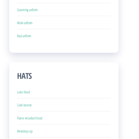
Grooming uniform
Work uniform
Nazi uniform
HATS
Latex hood
Satin bonnet
Flame-retardant hood
Newsboy cap