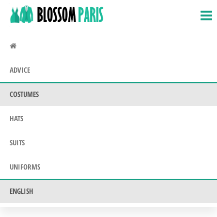
BlossomParis.fr
Fancy
Skip
Dress,
to
Costumes
the
&
Uniforms
content
ADVICE
COSTUMES
HATS
SUITS
UNIFORMS
ENGLISH