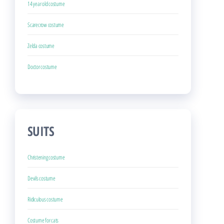
14 year old costume
Scarecrow costume
Zelda costume
Doctor costume
SUITS
Christening costume
Devils costume
Ridiculous costume
Costume for cats