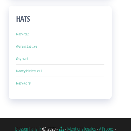
HATS
Leather cap
Women’s balaclava
Gray beanie
Motorcycle helmet shell
Feathered hat
BlossomParis.fr
© 2020 -
-
Mentions légales
-
A Propos
-