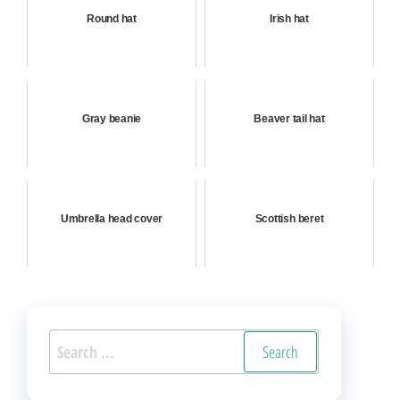
Round hat
Irish hat
Gray beanie
Beaver tail hat
Umbrella head cover
Scottish beret
Search
for: