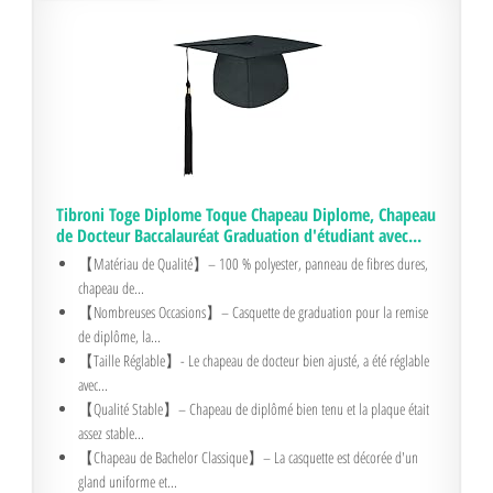
Tibroni Toge Diplome Toque Chapeau Diplome, Chapeau
de Docteur Baccalauréat Graduation d'étudiant avec...
【Matériau de Qualité】– 100 % polyester, panneau de fibres dures,
chapeau de...
【Nombreuses Occasions】– Casquette de graduation pour la remise
de diplôme, la...
【Taille Réglable】- Le chapeau de docteur bien ajusté, a été réglable
avec...
【Qualité Stable】– Chapeau de diplômé bien tenu et la plaque était
assez stable...
【Chapeau de Bachelor Classique】– La casquette est décorée d'un
gland uniforme et...