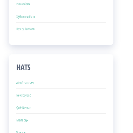
Pink uniform
Slytherin uniform
Baseball uniform
HATS
Airsoft balaclava
Newsboy cap
Quiksilver cap
Men’s cap
Vans cap