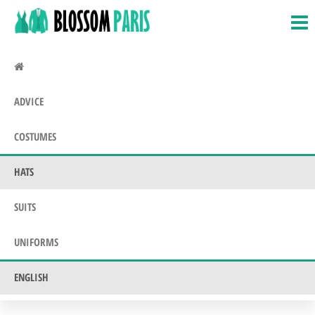
BlossomParis.fr
Fancy
Skip
Dress,
to
Costumes
the
&
Uniforms
content
ADVICE
COSTUMES
HATS
SUITS
UNIFORMS
ENGLISH