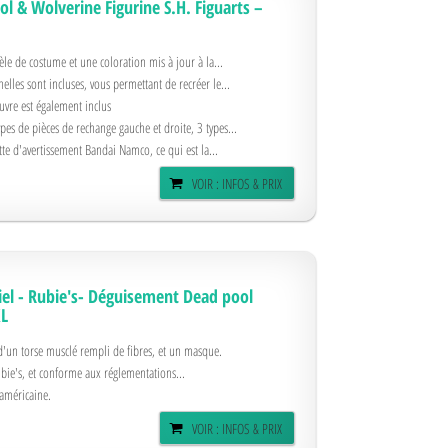
 & Wolverine Figurine S.H. Figuarts –
e de costume et une coloration mis à jour à la...
elles sont incluses, vous permettant de recréer le...
vre est également inclus
pes de pièces de rechange gauche et droite, 3 types...
te d'avertissement Bandai Namco, ce qui est la...
VOIR : INFOS & PRIX
iel - Rubie's- Déguisement Dead pool
XL
un torse musclé rempli de fibres, et un masque.
ubie's, et conforme aux réglementations...
 américaine.
VOIR : INFOS & PRIX