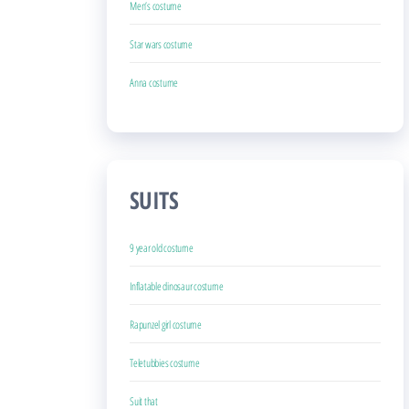
Men’s costume
Star wars costume
Anna costume
SUITS
9 year old costume
Inflatable dinosaur costume
Rapunzel girl costume
Teletubbies costume
Suit that