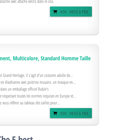
sortie avec attache velcro dans le cou.
VOIR : INFOS & PRIX
ment, Multicolore, Standard Homme Taille
 Grand Heritage, il s'agit d'un costume adulte de...
n élasthanne avec poitrine musaire, un masque en...
s dans un emballage officiel Rubie's
le respectant toutes les normes requises en Europe et...
z vous référer au tableau des tailles pour...
VOIR : INFOS & PRIX
The 5 best