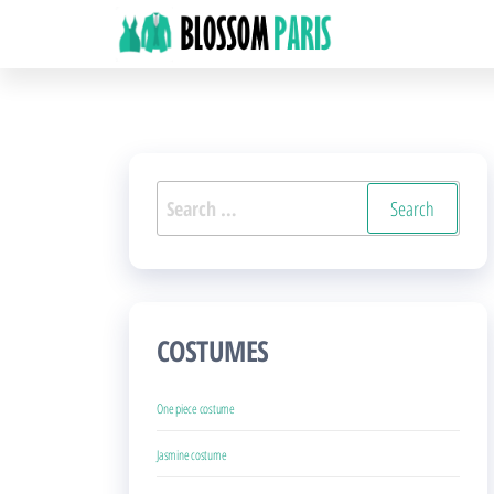
BlossomParis
Fancy
Skip
Dress,
to
Costumes
the
&
Uniforms
content
Search
for:
COSTUMES
One piece costume
Jasmine costume