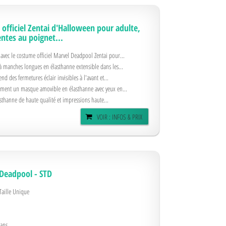
fficiel Zentai d'Halloween pour adulte,
ntes au poignet...
avec le costume officiel Marvel Deadpool Zentai pour...
 manches longues en élasthanne extensible dans les...
nd des fermetures éclair invisibles à l'avant et...
ent un masque amovible en élasthanne avec yeux en...
sthanne de haute qualité et impressions haute...
VOIR : INFOS & PRIX
Deadpool - STD
Taille Unique
 ans