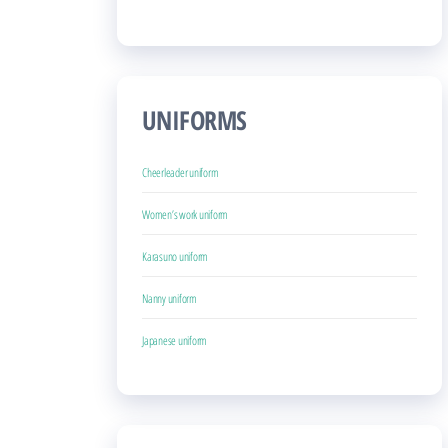
UNIFORMS
Cheerleader uniform
Women’s work uniform
Karasuno uniform
Nanny uniform
Japanese uniform