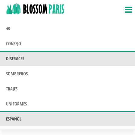
BlossomParis.fr
Disfraces,
Saltar
disfraces
al
y
contenido
disfraces.
Uniformes
CONSEJO
DISFRACES
SOMBREROS
TRAJES
UNIFORMES
ESPAÑOL