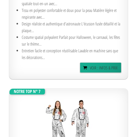
Ensemble complet de costume d'astronaute pour enfants Combinaison
spatiale tout-en-un avec...
Tissu en polyester confortable et doux pour la peau Matière légère et
respirante avec...
Design réaliste et authentique d'astronaute L'écusson fusée détaillé et la
plaque...
Costume spatial polyvalent Parfait pour Halloween, le carnaval, les fêtes
sur le thème...
Entretien facile et conception réutilisable Lavable en machine sans que
les décorations...
VOIR : INFOS & PRIX
NOTRE TOP N° 7