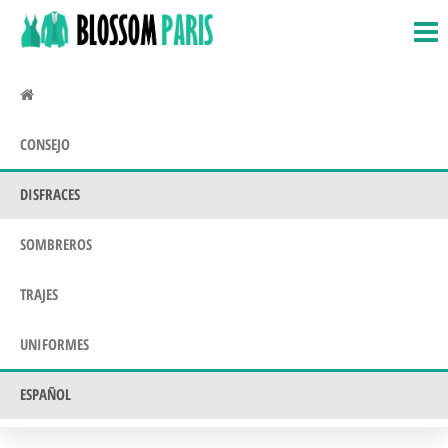
BlossomParis.fr
Disfraces,
Saltar
disfraces
al
y
contenido
disfraces.
Uniformes
CONSEJO
DISFRACES
SOMBREROS
TRAJES
UNIFORMES
ESPAÑOL