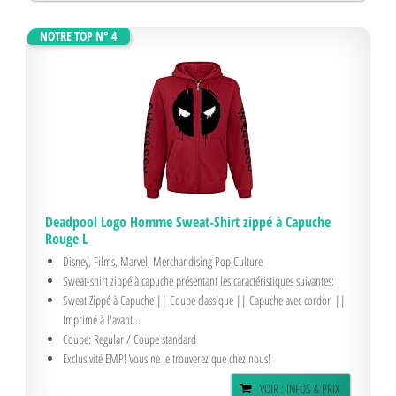
NOTRE TOP N° 4
Deadpool Logo Homme Sweat-Shirt zippé à Capuche
Rouge L
Disney, Films, Marvel, Merchandising Pop Culture
Sweat-shirt zippé à capuche présentant les caractéristiques suivantes:
Sweat Zippé à Capuche || Coupe classique || Capuche avec cordon ||
Imprimé à l'avant...
Coupe: Regular / Coupe standard
Exclusivité EMP! Vous ne le trouverez que chez nous!
VOIR : INFOS & PRIX