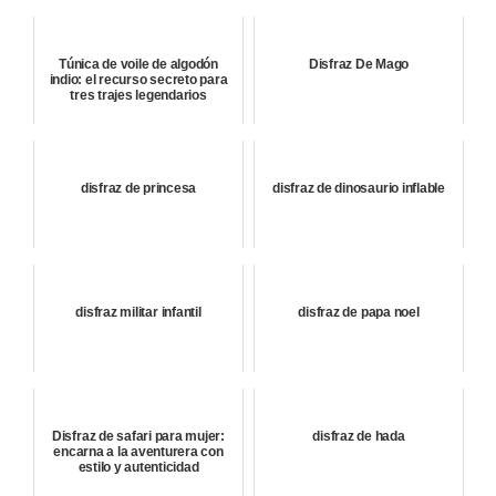
Túnica de voile de algodón
Disfraz De Mago
indio: el recurso secreto para
tres trajes legendarios
disfraz de princesa
disfraz de dinosaurio inflable
disfraz militar infantil
disfraz de papa noel
Disfraz de safari para mujer:
disfraz de hada
encarna a la aventurera con
estilo y autenticidad