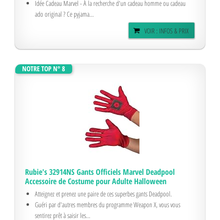
Idée Cadeau Marvel - À la recherche d'un cadeau homme ou cadeau
ado original ? Ce pyjama...
VOIR : INFOS & PRIX
NOTRE TOP N° 8
Rubie's 32914NS Gants Officiels Marvel Deadpool
Accessoire de Costume pour Adulte Halloween
Atteignez et prenez une paire de ces superbes gants Deadpool.
Guéri par d'autres membres du programme Weapon X, vous vous
sentirez prêt à saisir les...