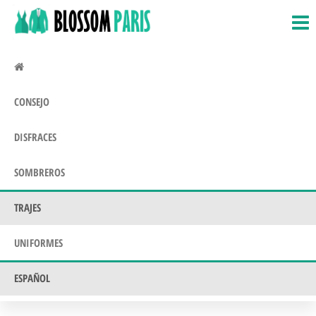
BlossomParis.fr
Disfraces,
Saltar
disfraces
al
y
contenido
disfraces.
Uniformes
CONSEJO
DISFRACES
SOMBREROS
TRAJES
UNIFORMES
ESPAÑOL