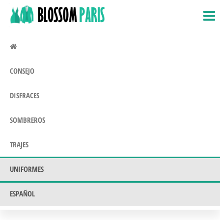
BlossomParis.fr
Disfraces,
Saltar
disfraces
al
y
contenido
disfraces.
Uniformes
CONSEJO
DISFRACES
SOMBREROS
TRAJES
UNIFORMES
ESPAÑOL