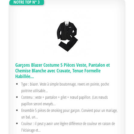
NOTRE TOP N° 3
Garçons Blazer Costume 5 Pièces Veste, Pantalon et
Chemise Blanche avec Cravate, Tenue Formelle
Habillée...
Type : blazer. Veste à simple boutonnage, revers en pointe, poche
poitrine utilisable...
Contenu : veste + pantalon + gilet + nœud papillon. (Les nœuds
papillon seront envoyés...
Ensemble 5 pièces de smoking pour garçon. Convient pour un mariage,
un bal, un...
Couleur : il peut y avoir une légère différence de couleur en raison de
l'éclairage et...