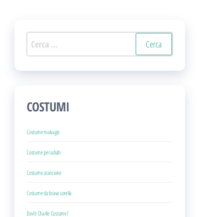
Ricerca
per:
COSTUMI
Costume malvagio
Costume per adulti
Costume arancione
Costume da brava sorella
Dov’è Charlie Costume?