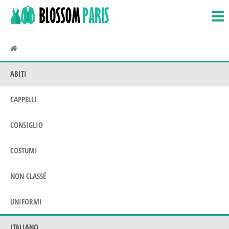
BlossomParis.fr
Costumi,
Salta
costumi
e
e amp;
vai
Uniformi
al
contenuto
ABITI
CAPPELLI
CONSIGLIO
COSTUMI
NON CLASSÉ
UNIFORMI
ITALIANO