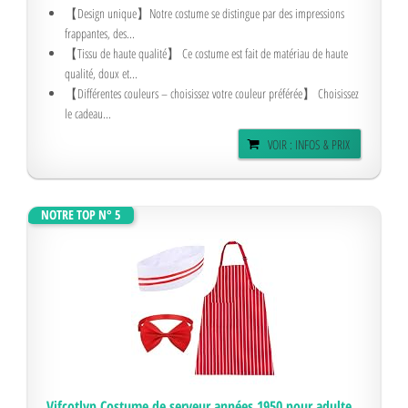
【Design unique】Notre costume se distingue par des impressions
frappantes, des...
【Tissu de haute qualité】 Ce costume est fait de matériau de haute
qualité, doux et...
【Différentes couleurs – choisissez votre couleur préférée】 Choisissez
le cadeau...
VOIR : INFOS & PRIX
NOTRE TOP N° 5
Vifcotlyp Costume de serveur années 1950 pour adulte,