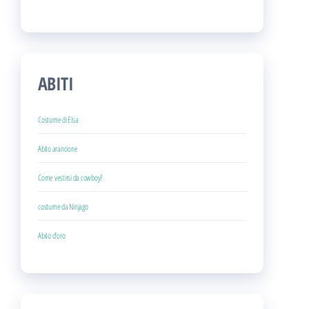
ABITI
Costume di Elsa
Abito arancione
Come vestirsi da cowboy?
costume da Ninjago
Abito d’oro