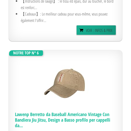
【Instructions de lavage】 : le tissu est épais, dur au toucher, le bord
est renforc...
【Cadeaux】: Le meilleur cadeau pour vous-même, vous pouvez
également l'offrir...
VOIR : INFOS & PRIX
NOTRE TOP N° 6
Lawenp Berretto da Baseball Americano Vintage Con
Bandiera Jiu Jitsu, Design a Basso profilo per cappelli
da...