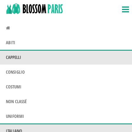
BlossomParis.fr
Costumi,
Salta
costumi
e
e amp;
vai
Uniformi
al
contenuto
ABITI
CAPPELLI
CONSIGLIO
COSTUMI
NON CLASSÉ
UNIFORMI
ITALIANO