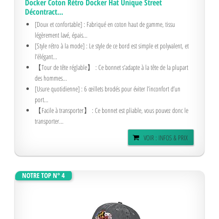
Docker Coton Rétro Docker Hat Unique Street
Décontract...
[Doux et confortable] : Fabriqué en coton haut de gamme, tissu
légèrement lavé, épais...
[Style rétro à la mode] : Le style de ce bord est simple et polyvalent, et
l’élégant...
【Tour de tête réglable】 : Ce bonnet s’adapte à la tête de la plupart
des hommes...
[Usure quotidienne] : 6 œillets brodés pour éviter l’inconfort d’un
port...
【Facile à transporter】 : Ce bonnet est pliable, vous pouvez donc le
transporter...
VOIR : INFOS & PRIX
NOTRE TOP N° 4