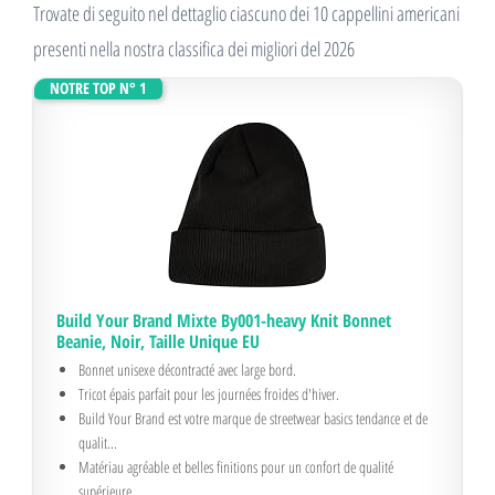
Trovate di seguito nel dettaglio ciascuno dei 10 cappellini americani
presenti nella nostra classifica dei migliori del 2026
NOTRE TOP N° 1
Build Your Brand Mixte By001-heavy Knit Bonnet
Beanie, Noir, Taille Unique EU
Bonnet unisexe décontracté avec large bord.
Tricot épais parfait pour les journées froides d'hiver.
Build Your Brand est votre marque de streetwear basics tendance et de
qualit...
Matériau agréable et belles finitions pour un confort de qualité
supérieure.