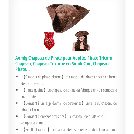
Aomig Chapeau de Pirate pour Adulte, Pirate Tricorn
Chapeau, Chapeau Tricorne en Simili Cuir, Chapeau
Pirate...
【Chapeau de pirate tricorne】ce chapeau de pirate unisexe en forme
de tricorne est...
【Haute qualité】Le chapeau de pirate est fabriqué en cuir composite
marron de...
【Convient à un large éventail de personnes】La taille du chapeau de
pirate tricorne...
【Convient à diverses occasions】Le chapeau de pirate en cuir
composite a une...
【Excellent cadeau】Le chapeau de costume de pirate est parfait pour