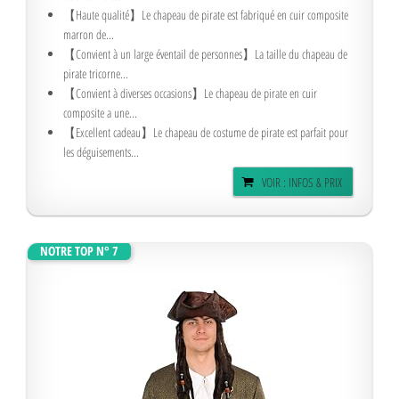
【Haute qualité】Le chapeau de pirate est fabriqué en cuir composite
marron de...
【Convient à un large éventail de personnes】La taille du chapeau de
pirate tricorne...
【Convient à diverses occasions】Le chapeau de pirate en cuir
composite a une...
【Excellent cadeau】Le chapeau de costume de pirate est parfait pour
les déguisements...
VOIR : INFOS & PRIX
NOTRE TOP N° 7