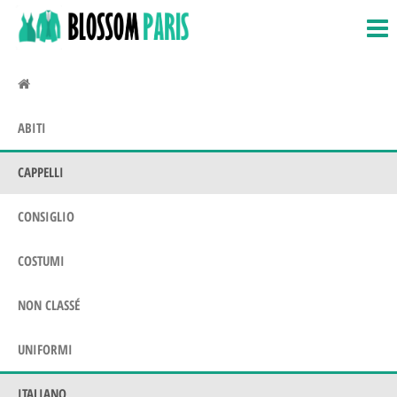
BlossomParis.fr
Costumi,
Salta
costumi
e
e amp;
vai
Uniformi
al
contenuto
ABITI
CAPPELLI
CONSIGLIO
COSTUMI
NON CLASSÉ
UNIFORMI
ITALIANO