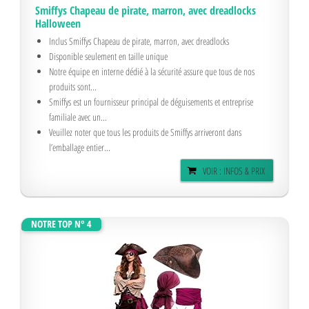
Smiffys Chapeau de pirate, marron, avec dreadlocks
Halloween
Inclus Smiffys Chapeau de pirate, marron, avec dreadlocks
Disponible seulement en taille unique
Notre équipe en interne dédié à la sécurité assure que tous de nos
produits sont...
Smiffys est un fournisseur principal de déguisements et entreprise
familiale avec un...
Veuillez noter que tous les produits de Smiffys arriveront dans
l’emballage entier...
VOIR : INFOS & PRIX
NOTRE TOP N° 4