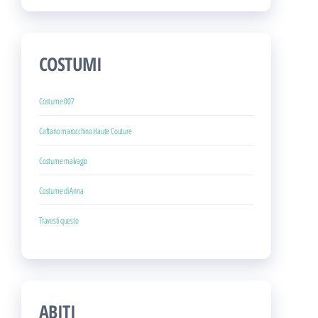
COSTUMI
Costume 007
Caftano marocchino Haute Couture
Costume malvagio
Costume di Anna
Travesti questo
ABITI