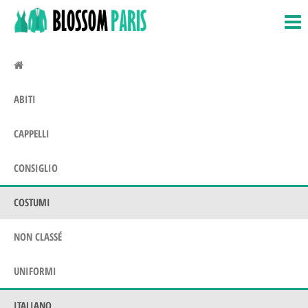
BlossomParis.fr
Costumi,
Salta
costumi
e
e amp;
vai
Uniformi
al
contenuto
ABITI
CAPPELLI
CONSIGLIO
COSTUMI
NON CLASSÉ
UNIFORMI
ITALIANO