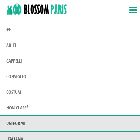
BlossomParis.fr
Costumi,
Salta
costumi
e
e amp;
vai
Uniformi
al
contenuto
ABITI
CAPPELLI
CONSIGLIO
COSTUMI
NON CLASSÉ
UNIFORMI
ITALIANO