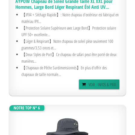
AYPOW Chapeau de Soleil Grande Taille XL XXL pour
Hommes, Large Bord Léger Respirant Été Anti UV...
【IPX4 + Séchage Rapide】: Notre chapeau d'extérieur est fabriqué en
matériau IPX...
【Protection Solaire Supérieure avec Large Bord】Protection solaire
UPF 50+ excellente...
【Léger & Respirant】Notre chapeau de soleil pèse seulement 100
grammes/3.53 onces et...
【Deux Styles de Port】Ce chapeau de safari peut être porté de deux
manières...
【Chapeaux de Pêche Surdimensionnés】En plus d'offrir des
chapeaux de taille normale...
VOIR : INFOS & PRIX
NOTRE TOP N° 6