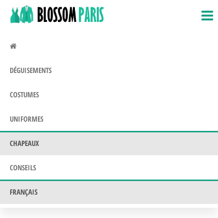
BlossomParis.fr
Déguisements,
Passer
Costumes &
ce
Uniformes
contenu
DÉGUISEMENTS
COSTUMES
UNIFORMES
CHAPEAUX
CONSEILS
FRANÇAIS