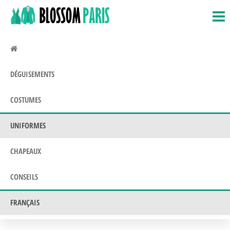
BlossomParis.fr
Déguisements,
Passer
Costumes &
ce
Uniformes
contenu
DÉGUISEMENTS
COSTUMES
UNIFORMES
CHAPEAUX
CONSEILS
FRANÇAIS