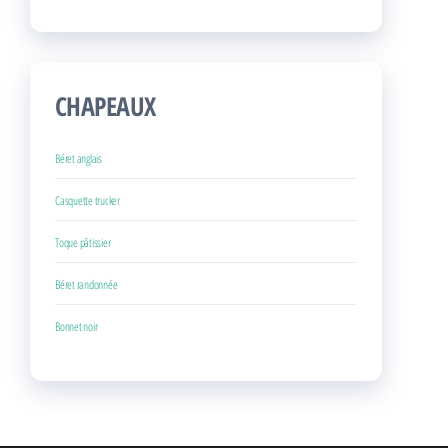
CHAPEAUX
Béret anglais
Casquette trucker
Toque pâtissier
Béret randonnée
Bonnet noir