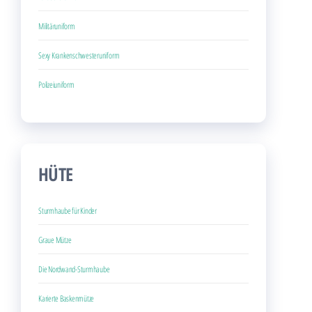
Militäruniform
Sexy Krankenschwesteruniform
Polizeiuniform
HÜTE
Sturmhaube für Kinder
Graue Mütze
Die Nordwand-Sturmhaube
Karierte Baskenmütze