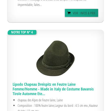
imperméable, faites...
VOIR : INFOS & PRIX
NOTRE TOP N° 4
Lipodo Chapeau Dreispitz en Feutre Laine
Femme/Homme - Made in Italy de Costume Bavarois
Tirole Automne Ete...
chapeau des Alpes de Feutre laine, Laine
Composition : 100% feutre laine,Largeur du bord : 4.5 cm env.,Hauteur
de tete : 13 cm env.