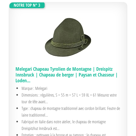
NOTRE TOP N° 3
Melegari Chapeau Tyrolien de Montagne | Dreispitz
Innsbruck | Chapeau de berger | Paysan et Chasseur |
Loden...
Marque : Melegari
Dimensions : régulières, S = 55 m = 57 L = 59 XL = 61 Mesurez votre
tour de tête avant...
Type : chapeau de montagne traditionnel avec cordon brillant. Feutre de
laine traditionnel...
Fabriqué en Italie dans notre atelier, le chapeau de montagne
Dreispitzhut Innsbruck est...
Entretien : nettoyage à la brosse et au tampon : le chapeau est