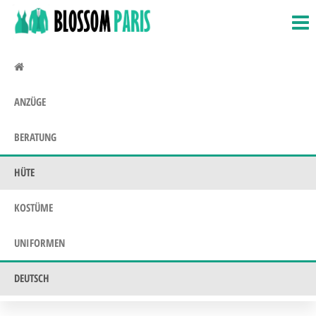
BlossomParis.fr
Fasching,
Zum
Kostüme &
Inhalt
Uniformen
springen
ANZÜGE
BERATUNG
HÜTE
KOSTÜME
UNIFORMEN
DEUTSCH