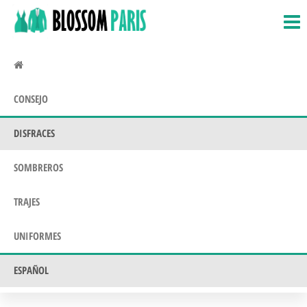
BlossomParis.fr
Disfraces,
Saltar
disfraces
al
y
contenido
disfraces.
Uniformes
CONSEJO
DISFRACES
SOMBREROS
TRAJES
UNIFORMES
ESPAÑOL