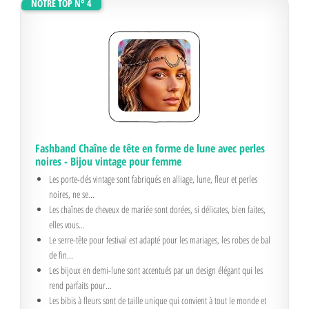
NOTRE TOP N° 4
Fashband Chaîne de tête en forme de lune avec perles
noires - Bijou vintage pour femme
Les porte-clés vintage sont fabriqués en alliage, lune, fleur et perles
noires, ne se...
Les chaînes de cheveux de mariée sont dorées, si délicates, bien faites,
elles vous...
Le serre-tête pour festival est adapté pour les mariages, les robes de bal
de fin...
Les bijoux en demi-lune sont accentués par un design élégant qui les
rend parfaits pour...
Les bibis à fleurs sont de taille unique qui convient à tout le monde et