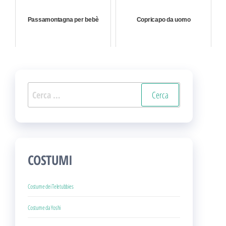
Passamontagna per bebè
Copricapo da uomo
Ricerca
per:
COSTUMI
Costume dei Teletubbies
Costume da Yoshi