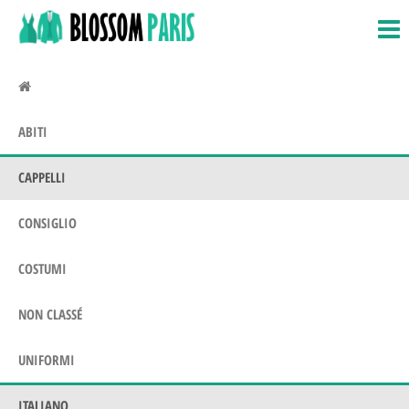
BlossomParis.fr
Costumi,
Salta
costumi
e
e amp;
vai
Uniformi
al
contenuto
ABITI
CAPPELLI
CONSIGLIO
COSTUMI
NON CLASSÉ
UNIFORMI
ITALIANO