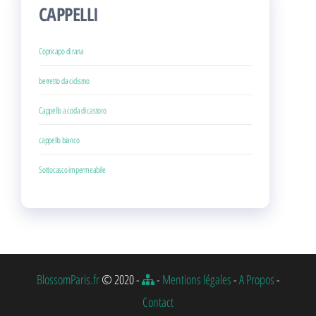
CAPPELLI
Copricapo di rana
berretto da ciclismo
Cappello a coda di castoro
cappello bianco
Sottocasco impermeabile
BlossomParis.fr
© 2020 -
-
Mentions légales
-
A Propos
-
Contact