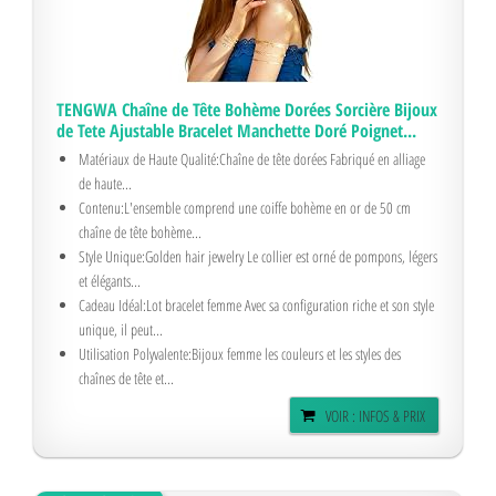
TENGWA Chaîne de Tête Bohème Dorées Sorcière Bijoux
de Tete Ajustable Bracelet Manchette Doré Poignet...
Matériaux de Haute Qualité:Chaîne de tête dorées Fabriqué en alliage
de haute...
Contenu:L'ensemble comprend une coiffe bohème en or de 50 cm
chaîne de tête bohème...
Style Unique:Golden hair jewelry Le collier est orné de pompons, légers
et élégants...
Cadeau Idéal:Lot bracelet femme Avec sa configuration riche et son style
unique, il peut...
Utilisation Polyvalente:Bijoux femme les couleurs et les styles des
chaînes de tête et...
VOIR : INFOS & PRIX